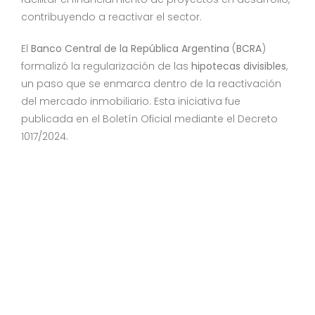
contribuyendo a reactivar el sector.
El
Banco Central de la República Argentina
(
BCRA
)
formalizó la regularización de las
hipotecas divisibles
,
un paso que se enmarca dentro de la reactivación
del mercado inmobiliario. Esta iniciativa fue
publicada en el Boletín Oficial mediante el Decreto
1017/2024.
Las
nuevas normativas
permiten que
“las hipotecas de
primer grado sobre inmuebles o derechos de superficie
sean aceptadas como garantía”
,
incluyendo de esta
manera las hipotecas relacionadas con proyectos
inmobiliarios regulados por el
decreto
mencionado.
Sin embargo, queda a la espera la reglamentación
del
Ministerio de Economía
para que los bancos
puedan comenzar a ofrecer estas hipotecas
divisibles.