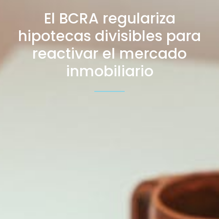
El BCRA regulariza
hipotecas divisibles para
reactivar el mercado
inmobiliario